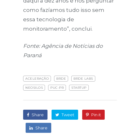
daqui a dez anos e nos perguntar
como fazíamos tudo isso sem
essa tecnologia de
monitoramento”, conclui.
Fonte: Agência de Notícias do
Paraná
ACELERAÇÃO
BRDE
BRDE LABS
NEOSILOS
PUC-PR
STARTUP
Share
Tweet
Pin it
Share